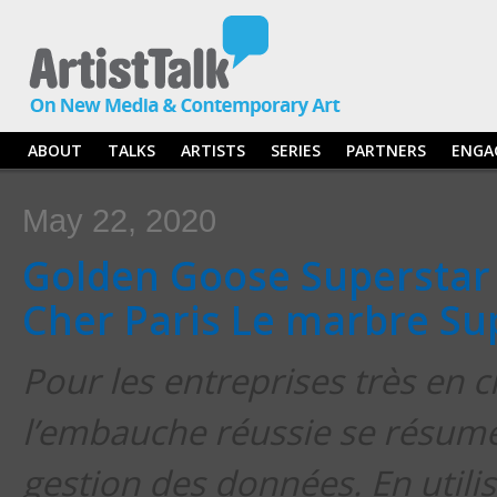
ABOUT
TALKS
ARTISTS
SERIES
PARTNERS
ENGA
May 22, 2020
Golden Goose Supersta
Cher Paris Le marbre Su
Pour les entreprises très en c
l’embauche réussie se résume
gestion des données. En utilis